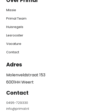
Over Primal
Missie
Primal Team
Huisregels
Lesrooster
Vacature
Contact
Adres
Molenveldstraat 153
6001HH Weert
Contact
0495-729330
info@primal.nl