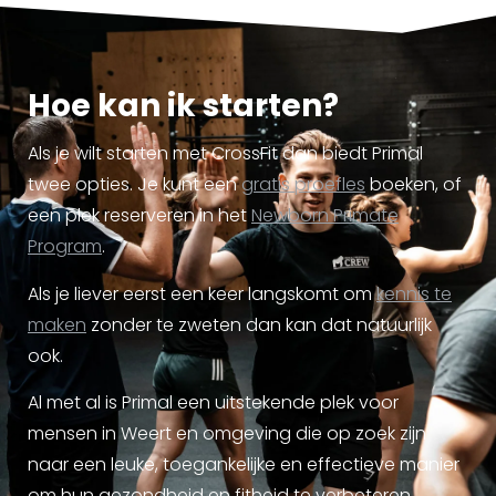
Hoe kan ik starten?
Als je wilt starten met CrossFit dan biedt Primal
twee opties. Je kunt een
gratis proefles
boeken, of
een plek reserveren in het
Newborn Primate
Program
.
Als je liever eerst een keer langskomt om
kennis te
maken
zonder te zweten dan kan dat natuurlijk
ook.
Al met al is Primal een uitstekende plek voor
mensen in Weert en omgeving die op zoek zijn
naar een leuke, toegankelijke en effectieve manier
om hun gezondheid en fitheid te verbeteren.