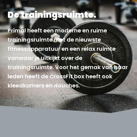
De trainingsruimte.
Primal heeft een moderne en ruime
trainingsruimte met de nieuwste
fitnessapparatuur en een relax ruimte
vanwaar je uitkijkt over de
trainingsruimte. Voor het gemak van haar
leden heeft de CrossFit box heeft ook
kleedkamers en douches.