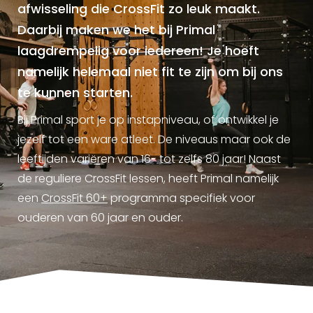
afwisseling die CrossFit zo leuk maakt.
Daarbij maken we het bij Primal
laagdrempelig voor iedereen! Je hoeft
namelijk helemaal niet fit te zijn om bij ons
te kunnen starten.
Bij Primal sport je op instapniveau, of ontwikkel je
jezelf tot een ware atleet. De niveaus maar ook de
leeftijden variëren van 16- tot zelfs 80 jaar! Naast
de reguliere CrossFit lessen, heeft Primal namelijk
een
CrossFit 60+
programma specifiek voor
ouderen van 60 jaar en ouder.