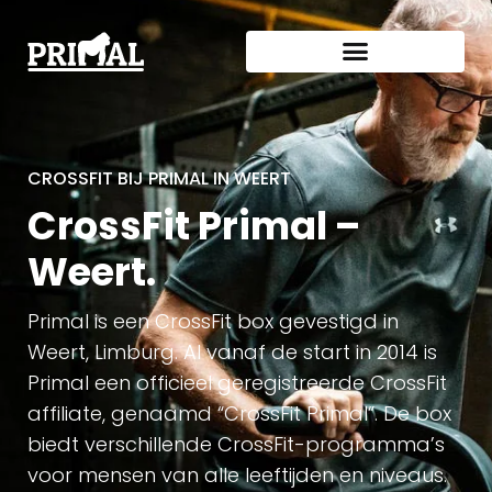
CROSSFIT BIJ PRIMAL IN WEERT
CrossFit Primal –
Weert.
Primal is een CrossFit box gevestigd in
Weert, Limburg. Al vanaf de start in 2014 is
Primal een officieel geregistreerde CrossFit
affiliate, genaamd “CrossFit Primal”. De box
biedt verschillende CrossFit-programma’s
voor mensen van alle leeftijden en niveaus.