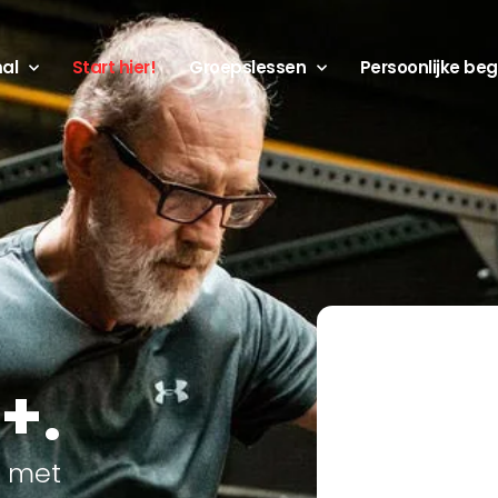
mal
Start hier!
Groepslessen
Persoonlijke beg
+.
n met