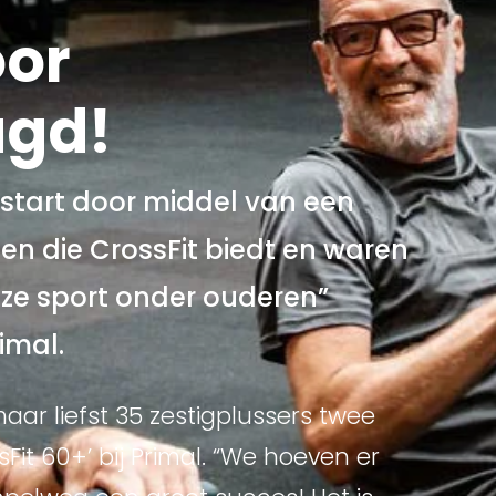
oor
agd!
gestart door middel van een
len die CrossFit biedt en waren
eze sport onder ouderen”
imal.
ar liefst 35 zestigplussers twee
t 60+’ bij Primal. “We hoeven er