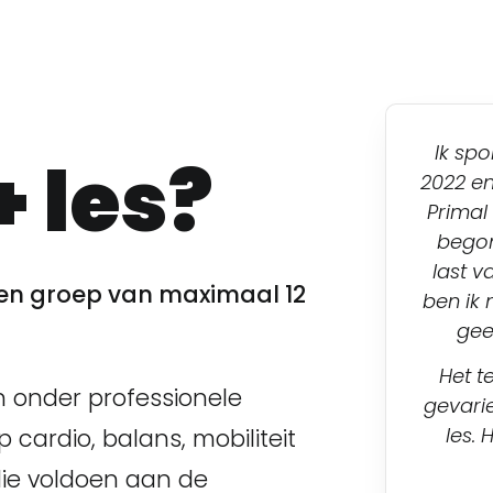
Ik spo
+ les?
2022 en
Primal
begon 
last v
n een groep van maximaal 12
ben ik 
gee
Het t
en onder professionele
gevarie
les. 
 cardio, balans, mobiliteit
die voldoen aan de