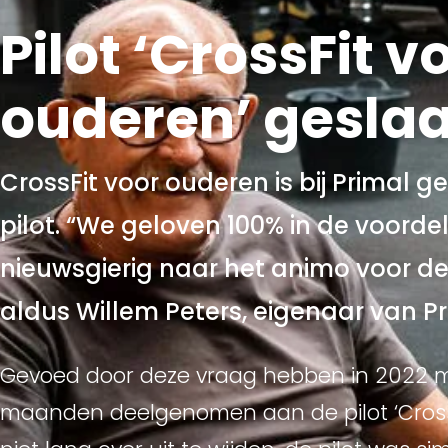
Pilot ‘CrossFit v
ouderen’ gesla
CrossFit voor ouderen is bij Primal 
pilot. “We geloven 100% in de voorde
nieuwsgierig naar het animo voor d
aldus Willem Peters, eigenaar van Pr
Gevoed door deze vraag hebben in 2022 ma
maanden deelgenomen aan de pilot ‘CrossFi