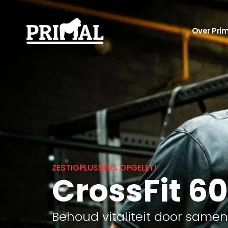
Over Pri
ZESTIGPLUSSERS OPGELET!
CrossFit 60
Behoud vitaliteit door same