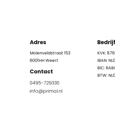
Adres
Bedri
Molenveldstraat 153
KVK: 876
6001HH Weert
IBAN: NL
BIC: RA
Contact
BTW: NL
0495-729330
info@primal.nl