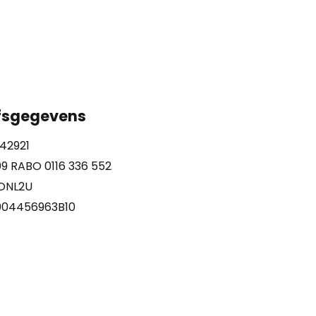
jfsgegevens
42921
09 RABO 0116 336 552
BONL2U
004456963B10