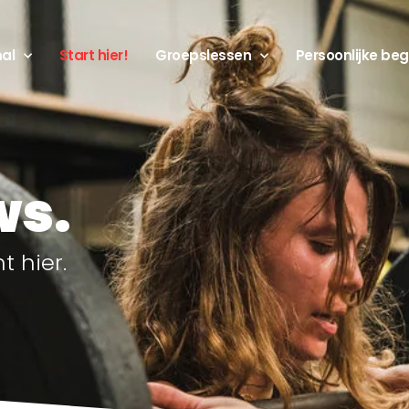
mal
Start hier!
Groepslessen
Persoonlijke beg
ws.
 hier.