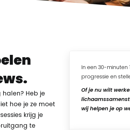
oelen
In een 30-minuten 
ews.
progressie en stel
Of je nu wilt werk
ng halen? Heb je
lichaamssamenstel
iet hoe je ze moet
wij helpen je op w
essies krijg je
ruitgang te