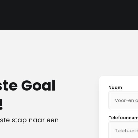
ste Goal
Naam
!
Telefoonnu
erste stap naar een