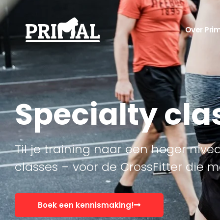
Over Pri
Specialty cla
Til je training naar een hoger niv
classes – voor de CrossFitter die m
Boek een kennismaking!