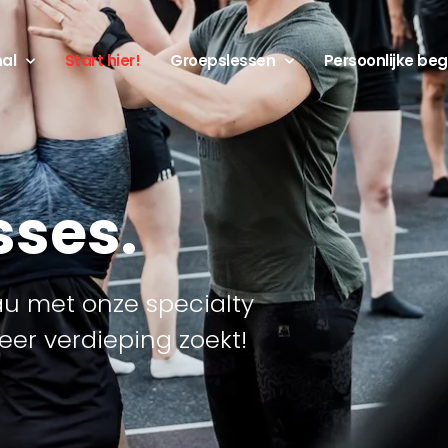
mal
Start hier!
Groepslessen
Persoonlijke beg
sses.
eau met onze specialty
eer verdieping zoekt!