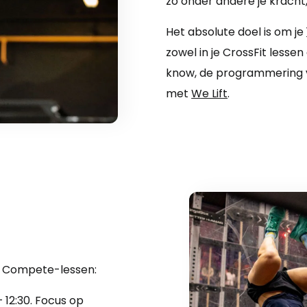
zo onder andere je kracht,
Het absolute doel is om je
zowel in je CrossFit lessen 
know, de programmering v
met
We Lift
.
e Compete-lessen:
 12:30. Focus op