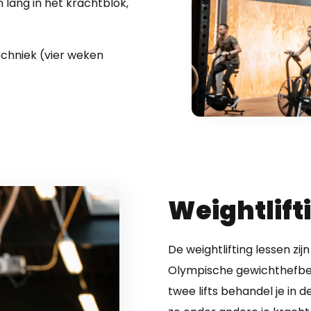
 lang in het krachtblok,
echniek (vier weken
Weightlift
De weightlifting lessen zi
Olympische gewichthefb
twee lifts behandel je in 