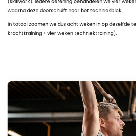
(skillwork). Iedere oefening behandelen we vier weken
waarna deze doorschuift naar het techniekblok.
In totaal zoomen we dus acht weken in op dezelfde t
krachttraining + vier weken techniektraining).