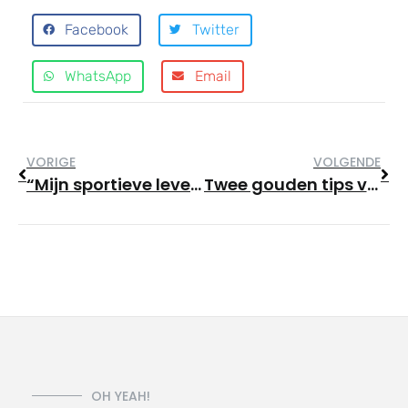
Facebook
Twitter
WhatsApp
Email
VORIGE
VOLGENDE
“Mijn sportieve leven” door Herman Slot, 90 jaar.
Twee gouden tips voor een post lockdown CrossFit kickstart zonder frustratie.
OH YEAH!