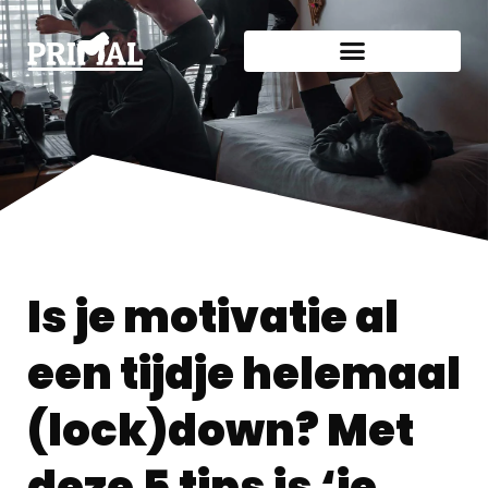
Is je motivatie al
een tijdje helemaal
(lock)down? Met
deze 5 tips is ‘ie