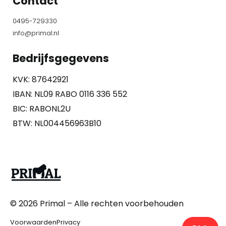
Contact
0495-729330
info@primal.nl
Bedrijfsgegevens
KVK: 87642921
IBAN: NL09 RABO 0116 336 552
BIC: RABONL2U
BTW: NL004456963B10
© 2026
Primal
– Alle rechten voorbehouden
Voorwaarden
Privacy