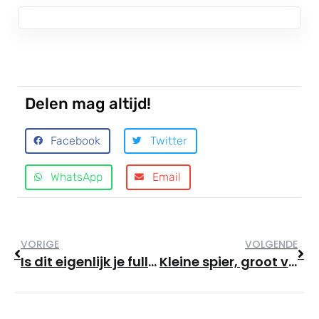
Delen mag altijd!
Facebook
Twitter
WhatsApp
Email
VORIGE
VOLGENDE
Is dit eigenlijk je fulltime baan? ­­­Een dag in het leven van een sportschool-eigenaar.
Kleine spier, groot verschil; kuitkracht als belangrijke sleutel tot valpreventie op latere leeftijd.