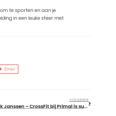
 om te sporten en aan je
iding in een leuke sfeer met
Email
VOLGENDE
Anouk Janssen – CrossFit bij Primal is super afwisselend en altijd intensief en uitdagend.