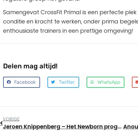
Samengevat CrossFit Primal is een perfecte plek
conditie en kracht te werken, onder prima begele
enthousiaste trainers in een prettige omgeving!
Delen mag altijd!
Facebook
Twitter
WhatsApp
VORIGE
Jeroen Knippenberg – Het Newborn programma was ook meteen een flinke wake-upcall.