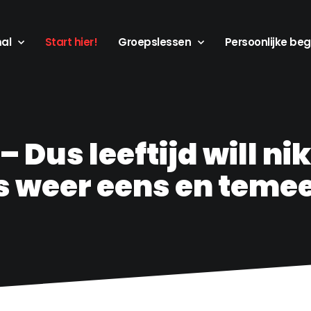
mal
Start hier!
Groepslessen
Persoonlijke beg
 Dus leeftijd will ni
is weer eens en teme