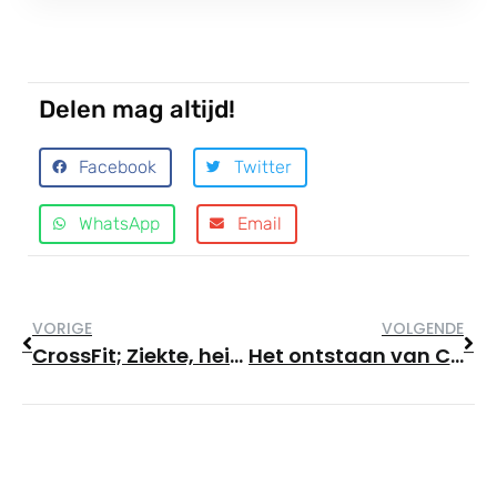
Delen mag altijd!
Facebook
Twitter
WhatsApp
Email
VORIGE
VOLGENDE
CrossFit; Ziekte, heilige graal of geen van beide?
Het ontstaan van CrossFit; de sport, het bedrijf, de affiliates en de games.