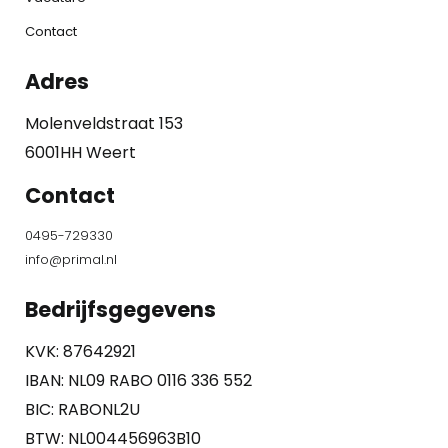
Contact
Adres
Molenveldstraat 153
6001HH Weert
Contact
0495-729330
info@primal.nl
Bedrijfsgegevens
KVK: 87642921
IBAN: NL09 RABO 0116 336 552
BIC: RABONL2U
BTW: NL004456963B10