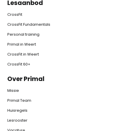
Lesaanbod
CrossFit
CrossFit Fundamentals
Personal training
Primal in Weert
CrossFit in Weert
CrossFit 60+
Over Primal
Missie
Primal Team
Huisregels
Lesrooster
Vacature