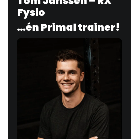
Tom Janssen – RX
Fysio
…én Primal trainer!