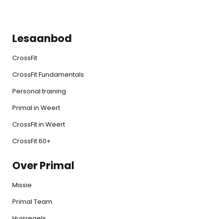
Lesaanbod
CrossFit
CrossFit Fundamentals
Personal training
Primal in Weert
CrossFit in Weert
CrossFit 60+
Over Primal
Missie
Primal Team
Huisregels