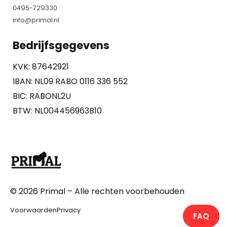
0495-729330
info@primal.nl
Bedrijfsgegevens
KVK: 87642921
IBAN: NL09 RABO 0116 336 552
BIC: RABONL2U
BTW: NL004456963B10
© 2026
Primal
– Alle rechten voorbehouden
Voorwaarden
Privacy
FAQ