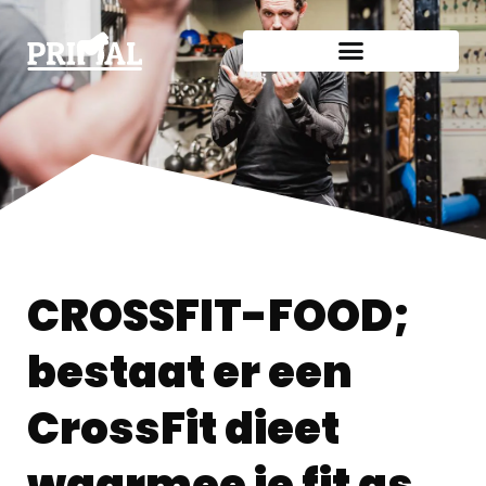
CROSSFIT-FOOD;
bestaat er een
CrossFit dieet
waarmee je fit as