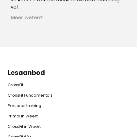
vol…
Meer weten?
Lesaanbod
CrossFit
CrossFit Fundamentals
Personal training
Primal in Weert
CrossFit in Weert
CrossFit 60+