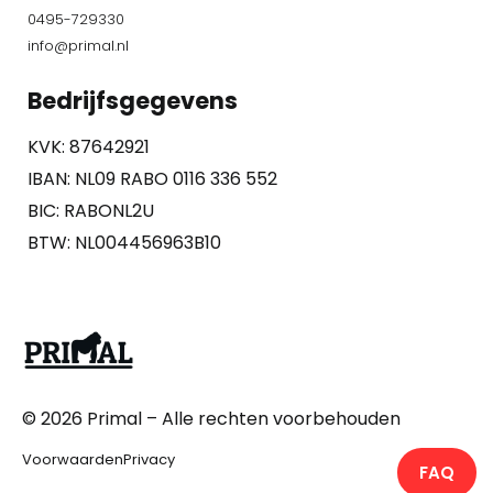
0495-729330
info@primal.nl
Bedrijfsgegevens
KVK: 87642921
IBAN: NL09 RABO 0116 336 552
BIC: RABONL2U
BTW: NL004456963B10
© 2026
Primal
– Alle rechten voorbehouden
Voorwaarden
Privacy
FAQ