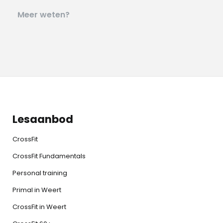
Meer weten?
Lesaanbod
CrossFit
CrossFit Fundamentals
Personal training
Primal in Weert
CrossFit in Weert