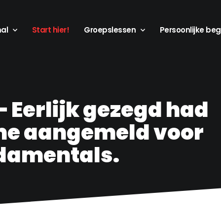
mal
Start hier!
Groepslessen
Persoonlijke beg
– Eerlijk gezegd had
me aangemeld voor
ndamentals.