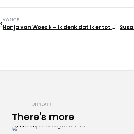
VORIGE
Nonja van Woezik – Ik denk dat ik er tot m’n 80e lid blijf
OH YEAH!
There's more