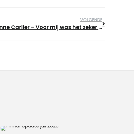
VOLGENDE
.
Susanne Carlier – Voor mij was het zeker waardevol om deel te nemen aan CrossFit Fundamentals.