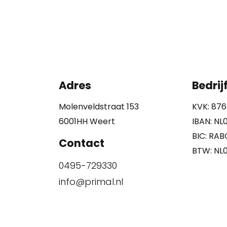
Adres
Bedri
Molenveldstraat 153
KVK: 876
6001HH Weert
IBAN: NL
BIC: RA
Contact
BTW: NL
0495-729330
info@primal.nl