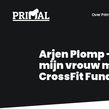
Over Pri
Arjen Plomp 
mijn vrouw 
CrossFit Fu