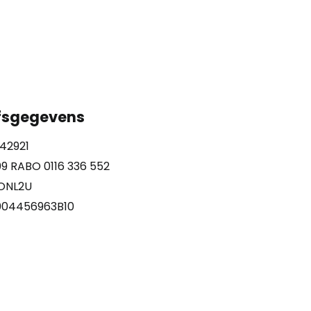
jfsgegevens
42921
09 RABO 0116 336 552
BONL2U
004456963B10