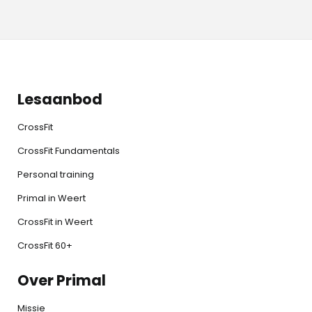
Lesaanbod
CrossFit
CrossFit Fundamentals
Personal training
Primal in Weert
CrossFit in Weert
CrossFit 60+
Over Primal
Missie