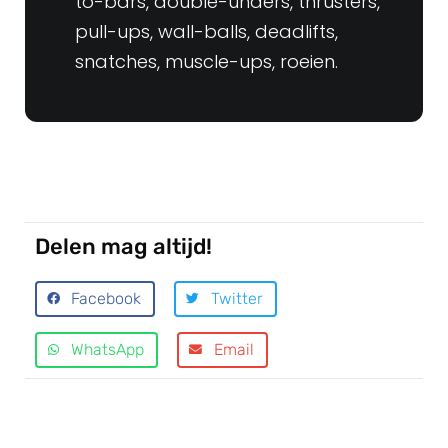
to-bars, double-unders, thrusters,
pull-ups, wall-balls, deadlifts,
snatches, muscle-ups, roeien.
Delen mag altijd!
Facebook
Twitter
WhatsApp
Email