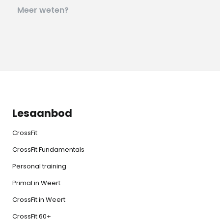
Meer weten?
Lesaanbod
CrossFit
CrossFit Fundamentals
Personal training
Primal in Weert
CrossFit in Weert
CrossFit 60+